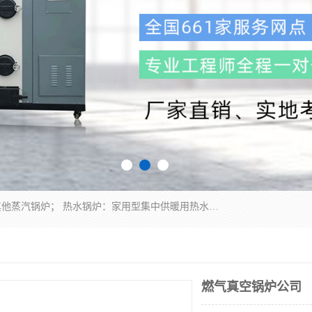
蒸汽锅炉：水管锅炉、火管锅炉、混合式锅炉、其他蒸汽锅炉； 热水锅炉：家用型集中供暖用热水锅炉、其他热水锅炉； 有机热载体锅炉； 船用蒸汽锅炉； （锅炉用辅助设备及装置）蒸汽冷凝器：表面冷凝器、混合式冷凝器、空冷式冷凝器、其他蒸汽冷凝器； 锅炉用辅助设备：节热器、蒸汽收集器、蓄能器、烟垢清除器、气体回收器、泥渣刮除器、空气预热器、其他锅炉用辅助设备；
燃气真空锅炉公司