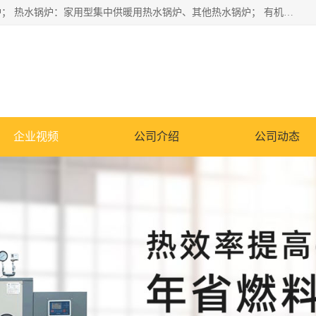
蒸汽锅炉：水管锅炉、火管锅炉、混合式锅炉、其他蒸汽锅炉； 热水锅炉：家用型集中供暖用热水锅炉、其他热水锅炉； 有机热载体锅炉； 船用蒸汽锅炉； （锅炉用辅助设备及装置）蒸汽冷凝器：表面冷凝器、混合式冷凝器、空冷式冷凝器、其他蒸汽冷凝器； 锅炉用辅助设备：节热器、蒸汽收集器、蓄能器、烟垢清除器、气体回收器、泥渣刮除器、空气预热器、其他锅炉用辅助设备；
企业视频
公司介绍
公司动态