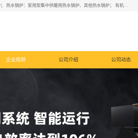
蒸汽锅炉：水管锅炉、火管锅炉、混合式锅炉、其他蒸汽锅炉； 热水锅炉：家用型集中供暖用热水锅炉、其他热水锅炉； 有机热载体锅炉； 船用蒸汽锅炉； （锅炉用辅助设备及装置）蒸汽冷凝器：表面冷凝器、混合式冷凝器、空冷式冷凝器、其他蒸汽冷凝器； 锅炉用辅助设备：节热器、蒸汽收集器、蓄能器、烟垢清除器、气体回收器、泥渣刮除器、空气预热器、其他锅炉用辅助设备；
企业视频
公司介绍
公司动态