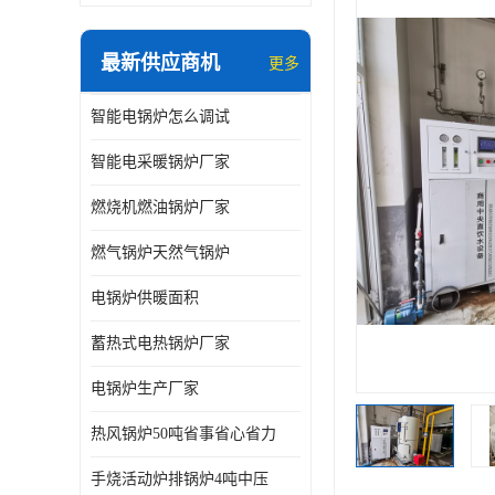
最新供应商机
更多
智能电锅炉怎么调试
智能电采暖锅炉厂家
燃烧机燃油锅炉厂家
燃气锅炉天然气锅炉
电锅炉供暖面积
蓄热式电热锅炉厂家
电锅炉生产厂家
热风锅炉50吨省事省心省力
手烧活动炉排锅炉4吨中压