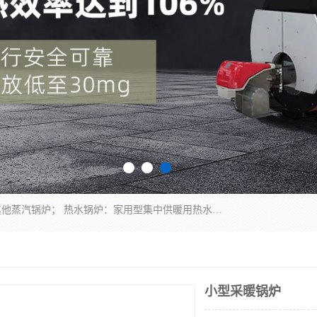
蒸汽锅炉：水管锅炉、火管锅炉、混合式锅炉、其他蒸汽锅炉； 热水锅炉：家用型集中供暖用热水锅炉、其他热水锅炉； 有机热载体锅炉； 船用蒸汽锅炉； （锅炉用辅助设备及装置）蒸汽冷凝器：表面冷凝器、混合式冷凝器、空冷式冷凝器、其他蒸汽冷凝器； 锅炉用辅助设备：节热器、蒸汽收集器、蓄能器、烟垢清除器、气体回收器、泥渣刮除器、空气预热器、其他锅炉用辅助设备；
小型采暖锅炉