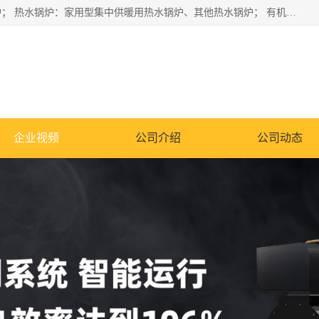
蒸汽锅炉：水管锅炉、火管锅炉、混合式锅炉、其他蒸汽锅炉； 热水锅炉：家用型集中供暖用热水锅炉、其他热水锅炉； 有机热载体锅炉； 船用蒸汽锅炉； （锅炉用辅助设备及装置）蒸汽冷凝器：表面冷凝器、混合式冷凝器、空冷式冷凝器、其他蒸汽冷凝器； 锅炉用辅助设备：节热器、蒸汽收集器、蓄能器、烟垢清除器、气体回收器、泥渣刮除器、空气预热器、其他锅炉用辅助设备；
企业视频
公司介绍
公司动态