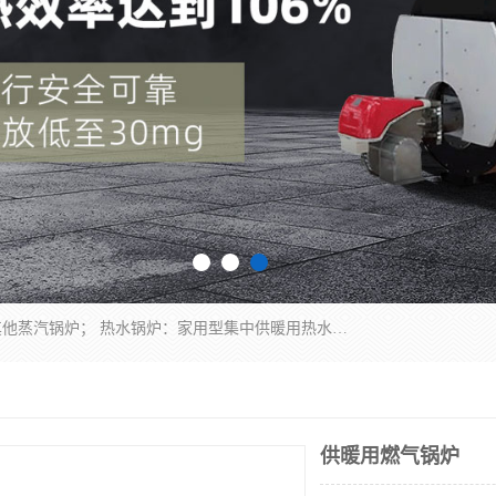
蒸汽锅炉：水管锅炉、火管锅炉、混合式锅炉、其他蒸汽锅炉； 热水锅炉：家用型集中供暖用热水锅炉、其他热水锅炉； 有机热载体锅炉； 船用蒸汽锅炉； （锅炉用辅助设备及装置）蒸汽冷凝器：表面冷凝器、混合式冷凝器、空冷式冷凝器、其他蒸汽冷凝器； 锅炉用辅助设备：节热器、蒸汽收集器、蓄能器、烟垢清除器、气体回收器、泥渣刮除器、空气预热器、其他锅炉用辅助设备；
供暖用燃气锅炉