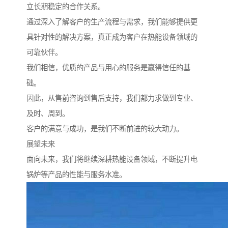
立长期稳定的合作关系。
通过深入了解客户的生产流程与需求，我们能够提供更
具针对性的解决方案，真正成为客户在热能设备领域的
可靠伙伴。
我们相信，优质的产品与用心的服务是赢得信任的基
础。
因此，从售前咨询到售后支持，我们都力求做到专业、
及时、周到。
客户的满意与成功，是我们不断前进的较大动力。
展望未来
面向未来，我们将继续深耕热能设备领域，不断提升电
锅炉等产品的性能与服务水准。