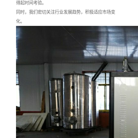
得起时间考验。
同时，我们密切关注行业发展趋势，积极适应市场变
化。