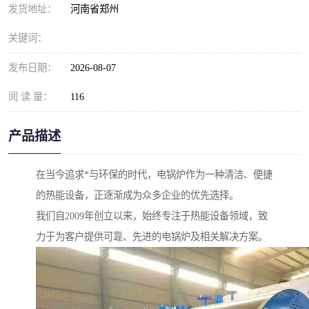
发货地址：
河南省郑州
关键词：
发布日期：
2026-08-07
阅 读 量：
116
产品描述
在当今追求*与环保的时代，电锅炉作为一种清洁、便捷
的热能设备，正逐渐成为众多企业的优先选择。
我们自2009年创立以来，始终专注于热能设备领域，致
力于为客户提供可靠、先进的电锅炉及相关解决方案。