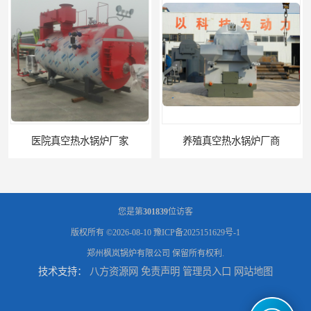
医院真空热水锅炉厂家
养殖真空热水锅炉厂商
您是第
301839
位访客
版权所有 ©2026-08-10
豫ICP备2025151629号-1
郑州枫岚锅炉有限公司
保留所有权利.
技术支持：
八方资源网
免责声明
管理员入口
网站地图