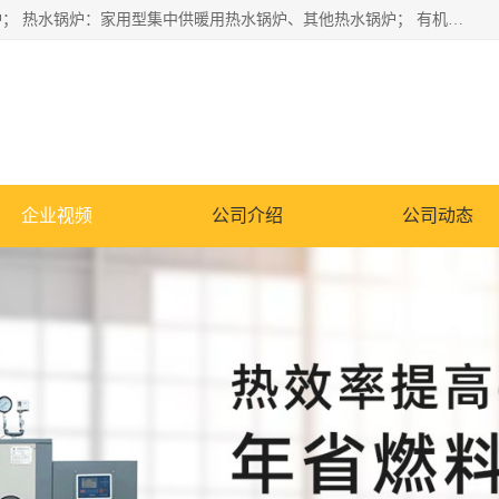
蒸汽锅炉：水管锅炉、火管锅炉、混合式锅炉、其他蒸汽锅炉； 热水锅炉：家用型集中供暖用热水锅炉、其他热水锅炉； 有机热载体锅炉； 船用蒸汽锅炉； （锅炉用辅助设备及装置）蒸汽冷凝器：表面冷凝器、混合式冷凝器、空冷式冷凝器、其他蒸汽冷凝器； 锅炉用辅助设备：节热器、蒸汽收集器、蓄能器、烟垢清除器、气体回收器、泥渣刮除器、空气预热器、其他锅炉用辅助设备；
企业视频
公司介绍
公司动态