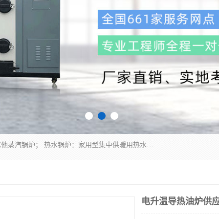
蒸汽锅炉：水管锅炉、火管锅炉、混合式锅炉、其他蒸汽锅炉； 热水锅炉：家用型集中供暖用热水锅炉、其他热水锅炉； 有机热载体锅炉； 船用蒸汽锅炉； （锅炉用辅助设备及装置）蒸汽冷凝器：表面冷凝器、混合式冷凝器、空冷式冷凝器、其他蒸汽冷凝器； 锅炉用辅助设备：节热器、蒸汽收集器、蓄能器、烟垢清除器、气体回收器、泥渣刮除器、空气预热器、其他锅炉用辅助设备；
电升温导热油炉供