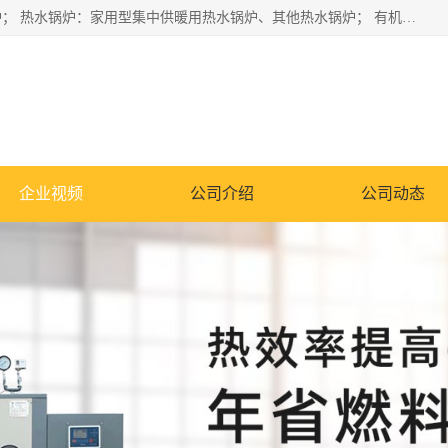
蒸汽锅炉：水管锅炉、火管锅炉、混合式锅炉、其他蒸汽锅炉； 热水锅炉：家用型集中供暖用热水锅炉、其他热水锅炉； 有机热载体锅炉； 船用蒸汽锅炉； （锅炉用辅助设备及装置）蒸汽冷凝器：表面冷凝器、混合式冷凝器、空冷式冷凝器、其他蒸汽冷凝器； 锅炉用辅助设备：节热器、蒸汽收集器、蓄能器、烟垢清除器、气体回收器、泥渣刮除器、空气预热器、其他锅炉用辅助设备；
企业视频
公司介绍
公司动态