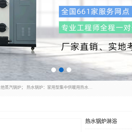
蒸汽锅炉：水管锅炉、火管锅炉、混合式锅炉、其他蒸汽锅炉； 热水锅炉：家用型集中供暖用热水锅炉、其他热水锅炉； 有机热载体锅炉； 船用蒸汽锅炉； （锅炉用辅助设备及装置）蒸汽冷凝器：表面冷凝器、混合式冷凝器、空冷式冷凝器、其他蒸汽冷凝器； 锅炉用辅助设备：节热器、蒸汽收集器、蓄能器、烟垢清除器、气体回收器、泥渣刮除器、空气预热器、其他锅炉用辅助设备；
热水锅炉淋浴