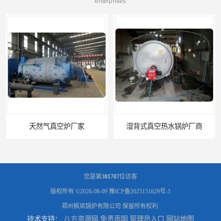
enterprises
湿背式真空热水锅炉厂商
您是第
301707
位访客
版权所有 ©2026-08-09
豫ICP备2025151629号-1
郑州枫岚锅炉有限公司
保留所有权利.
技术支持：
八方资源网
免责声明
管理员入口
网站地图