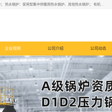
蒸汽锅炉：水管锅炉、火管锅炉、混合式锅炉、其他蒸汽锅炉； 热水锅炉：家用型集中供暖用热水锅炉、其他热水锅炉； 有机热载体锅炉； 船用蒸汽锅炉； （锅炉用辅助设备及装置）蒸汽冷凝器：表面冷凝器、混合式冷凝器、空冷式冷凝器、其他蒸汽冷凝器； 锅炉用辅助设备：节热器、蒸汽收集器、蓄能器、烟垢清除器、气体回收器、泥渣刮除器、空气预热器、其他锅炉用辅助设备；
企业视频
公司介绍
公司动态