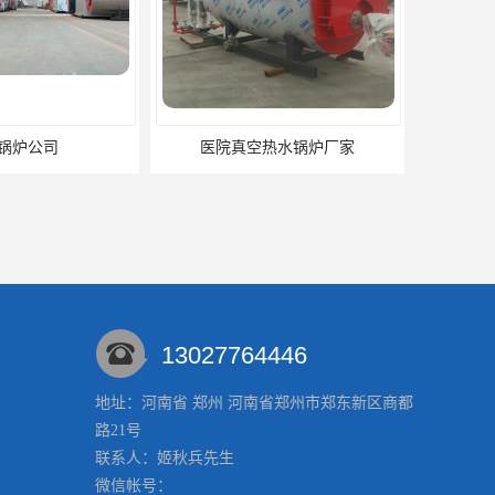
锅炉公司
医院真空热水锅炉厂家
13027764446
地址：河南省 郑州 河南省郑州市郑东新区商都
路21号
真空炉厂家
燃气真空锅炉厂商
联系人：姬秋兵
先生
微信帐号：