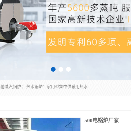
蒸汽锅炉：水管锅炉、火管锅炉、混合式锅炉、其他蒸汽锅炉； 热水锅炉：家用型集中供暖用热水锅炉、其他热水锅炉； 有机热载体锅炉； 船用蒸汽锅炉； （锅炉用辅助设备及装置）蒸汽冷凝器：表面冷凝器、混合式冷凝器、空冷式冷凝器、其他蒸汽冷凝器； 锅炉用辅助设备：节热器、蒸汽收集器、蓄能器、烟垢清除器、气体回收器、泥渣刮除器、空气预热器、其他锅炉用辅助设备；
500电锅炉厂家