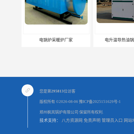
电锅炉采暖炉厂家
电升温导热油锅
您是第
295813
位访客
版权所有 ©2026-08-06
豫ICP备2025151629号-1
郑州枫岚锅炉有限公司
保留所有权利.
技术支持：
八方资源网
免责声明
管理员入口
网站
养殖真空热水锅炉厂商
天然气真空