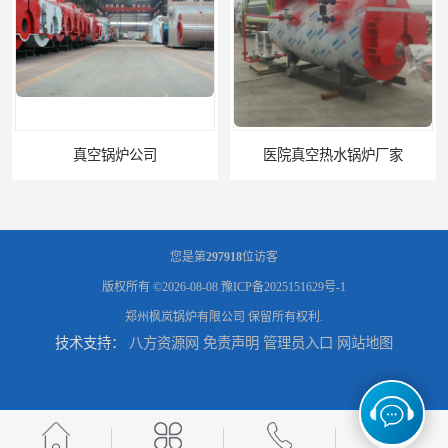
真空锅炉公司
医院真空热水锅炉厂家
您是第
297918
位访客
版权所有 ©2026-08-08
豫ICP备2025151629号-1
郑州枫岚锅炉有限公司
保留所有权利.
技术支持：
八方资源网
免责声明
管理员入口
网站地图
养殖真空热水锅炉厂商
天然气真空炉厂家