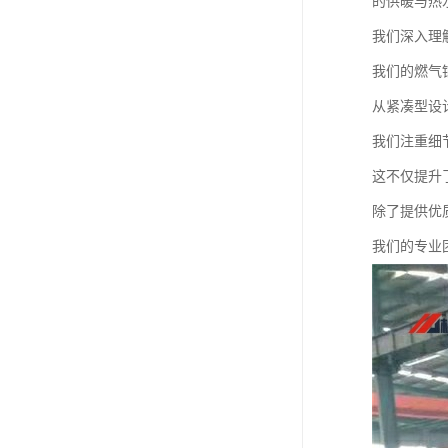
的供暖与热
我们深入理
我们的燃气
从紧凑型设
我们注重细
这不仅提升
除了提供优
我们的专业