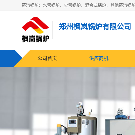
郑州枫岚锅炉有限公司
公司首页
供应商机