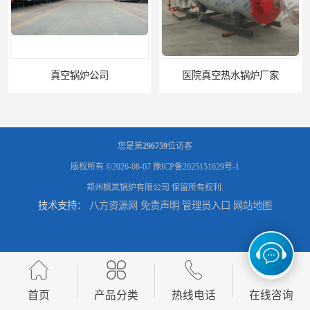
医院真空热水锅炉厂家
养殖真空热水锅炉厂商
您是第
296759
位访客
版权所有 ©2026-08-07
豫ICP备2025151629号-1
郑州枫岚锅炉有限公司
保留所有权利.
技术支持：
八方资源网
免责声明
管理员入口
网站地图
天然气真空炉厂家
湿背式真空热水锅炉厂商
首页
产品分类
热线电话
在线咨询