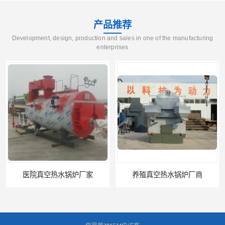
产品推荐
Development, design, production and sales in one of the manufacturing
enterprises
养殖真空热水锅炉厂商