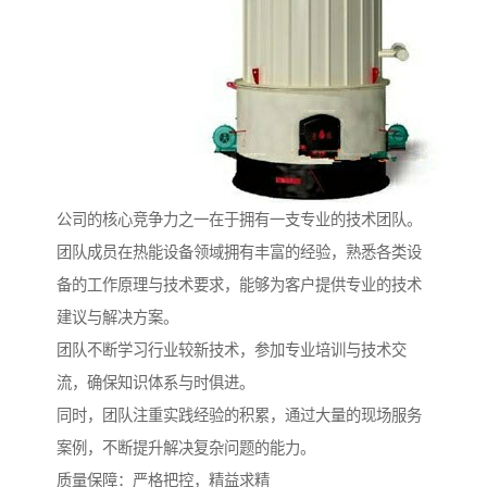
公司的核心竞争力之一在于拥有一支专业的技术团队。
团队成员在热能设备领域拥有丰富的经验，熟悉各类设
备的工作原理与技术要求，能够为客户提供专业的技术
建议与解决方案。
团队不断学习行业较新技术，参加专业培训与技术交
流，确保知识体系与时俱进。
同时，团队注重实践经验的积累，通过大量的现场服务
案例，不断提升解决复杂问题的能力。
质量保障：严格把控，精益求精