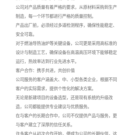
公司对产品质量有着严格的要求，从原材料采购到生产
制造，每一个环节都进行严格的质量控制。
产品出厂前，必须经过多道检测程序，确保性能稳定、
安全可靠。
对于燃油导热油炉等关键设备，公司更是采用高标准的
设计与制造工艺，确保设备在高温高压环境下能够稳定
运行，热效率达到行业先进水平。
客户合作：携手共进，共创价值
公司服务的客户涵盖大、中、小型各类企业，根据不同
客户的实际需求，提供个性化的解决方案。
无论是新建项目的设备选型，还是现有系统的升级改
造，公司都能提供专业建议与优质服务。
在与客户的长期合作中，公司不仅提供产品与服务，更
与客户建立了深厚的信任关系。
许多客户从初次合作开始，便成为公司的长期伙伴，这