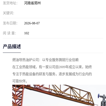
发货地址：
河南省郑州
关键词：
发布日期：
2026-08-07
阅 读 量：
102
产品描述
燃油导热油炉公司：以专业服务铸就行业信赖
在工业热能领域，有一家公司自2009年成立以来，始终
专注于热能设备的研发与服务，逐步发展成为行业内的
可靠伙伴。