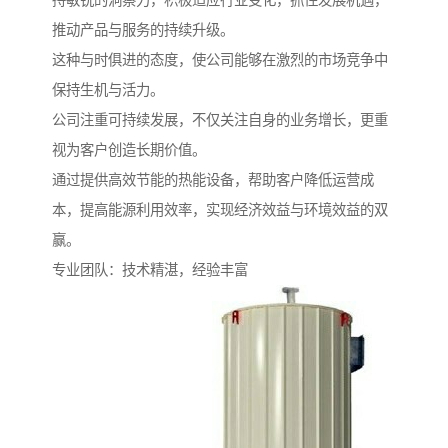
持敏锐的洞察力，积极适应行业变化，抓住发展机遇，
推动产品与服务的持续升级。
这种与时俱进的态度，使公司能够在激烈的市场竞争中
保持生机与活力。
公司注重可持续发展，不仅关注自身的业务增长，更重
视为客户创造长期价值。
通过提供高效节能的热能设备，帮助客户降低运营成
本，提高能源利用效率，实现经济效益与环境效益的双
赢。
专业团队：技术精湛，经验丰富