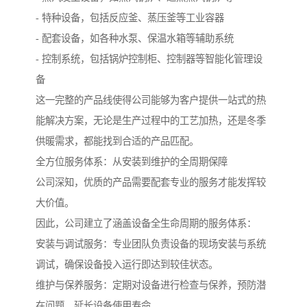
- 特种设备，包括反应釜、蒸压釜等工业容器
- 配套设备，如各种水泵、保温水箱等辅助系统
- 控制系统，包括锅炉控制柜、控制器等智能化管理设
备
这一完整的产品线使得公司能够为客户提供一站式的热
能解决方案，无论是生产过程中的工艺加热，还是冬季
供暖需求，都能找到合适的产品匹配。
全方位服务体系：从安装到维护的全周期保障
公司深知，优质的产品需要配套专业的服务才能发挥较
大价值。
因此，公司建立了涵盖设备全生命周期的服务体系：
安装与调试服务：专业团队负责设备的现场安装与系统
调试，确保设备投入运行即达到较佳状态。
维护与保养服务：定期对设备进行检查与保养，预防潜
在问题，延长设备使用寿命。