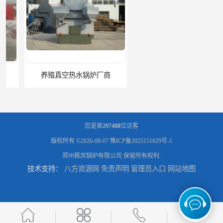
养殖真空热水锅炉厂商
天然气真空炉厂家
您是第
297488
位访客
版权所有 ©2026-08-07
豫ICP备2025151629号-1
郑州枫岚锅炉有限公司
保留所有权利.
技术支持：
八方资源网
免责声明
管理员入口
网站地图
湿背式真空热水锅炉厂商
湿背式真空炉厂家