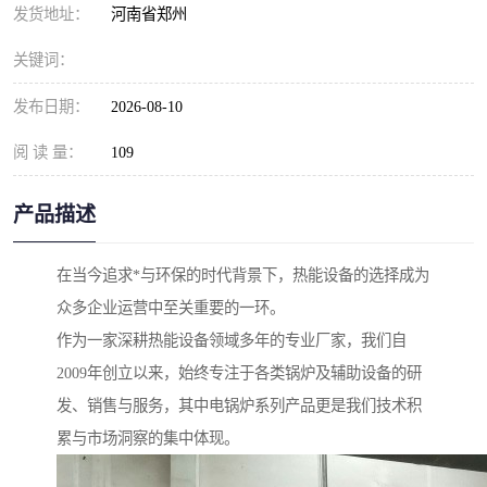
发货地址：
河南省郑州
关键词：
发布日期：
2026-08-10
阅 读 量：
109
产品描述
在当今追求*与环保的时代背景下，热能设备的选择成为
众多企业运营中至关重要的一环。
作为一家深耕热能设备领域多年的专业厂家，我们自
2009年创立以来，始终专注于各类锅炉及辅助设备的研
发、销售与服务，其中电锅炉系列产品更是我们技术积
累与市场洞察的集中体现。