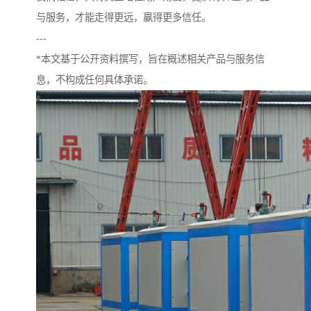
与服务，才能走得更远，赢得更多信任。
---
*本文基于公开资料撰写，旨在概述相关产品与服务信
息，不构成任何具体承诺。