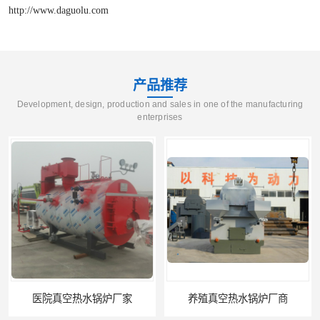
http://www.daguolu.com
产品推荐
Development, design, production and sales in one of the manufacturing
enterprises
医院真空热水锅炉厂家
养殖真空热水锅炉厂商