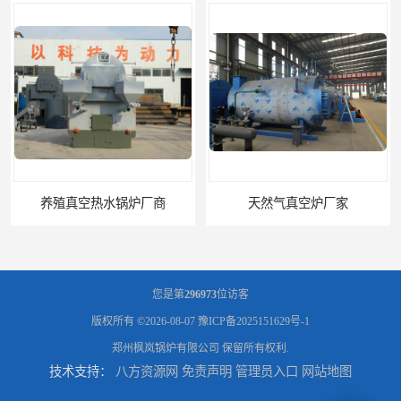
养殖真空热水锅炉厂商
天然气真空炉厂家
您是第
296973
位访客
版权所有 ©2026-08-07
豫ICP备2025151629号-1
郑州枫岚锅炉有限公司
保留所有权利.
技术支持：
八方资源网
免责声明
管理员入口
网站地图