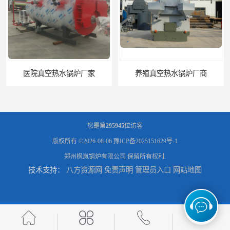
医院真空热水锅炉厂家
养殖真空热水锅炉厂商
您是第
295945
位访客
版权所有 ©2026-08-06
豫ICP备2025151629号-1
郑州枫岚锅炉有限公司
保留所有权利.
技术支持：
八方资源网
免责声明
管理员入口
网站地图
天然气真空炉厂家
湿背式真空热水锅炉厂商