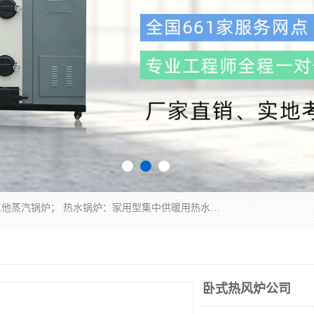
蒸汽锅炉：水管锅炉、火管锅炉、混合式锅炉、其他蒸汽锅炉； 热水锅炉：家用型集中供暖用热水锅炉、其他热水锅炉； 有机热载体锅炉； 船用蒸汽锅炉； （锅炉用辅助设备及装置）蒸汽冷凝器：表面冷凝器、混合式冷凝器、空冷式冷凝器、其他蒸汽冷凝器； 锅炉用辅助设备：节热器、蒸汽收集器、蓄能器、烟垢清除器、气体回收器、泥渣刮除器、空气预热器、其他锅炉用辅助设备；
卧式热风炉公司