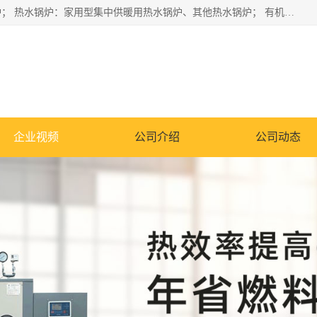
蒸汽锅炉：水管锅炉、火管锅炉、混合式锅炉、其他蒸汽锅炉； 热水锅炉：家用型集中供暖用热水锅炉、其他热水锅炉； 有机热载体锅炉； 船用蒸汽锅炉； （锅炉用辅助设备及装置）蒸汽冷凝器：表面冷凝器、混合式冷凝器、空冷式冷凝器、其他蒸汽冷凝器； 锅炉用辅助设备：节热器、蒸汽收集器、蓄能器、烟垢清除器、气体回收器、泥渣刮除器、空气预热器、其他锅炉用辅助设备；
企业视频
公司介绍
公司动态