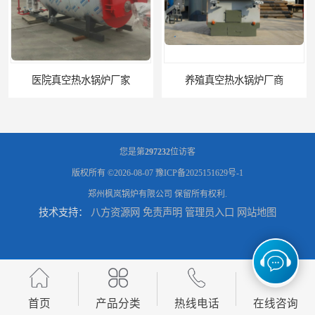
厂家
养殖真空热水锅炉厂商
您是第
297232
位访客
版权所有 ©2026-08-07
豫ICP备2025151629号-1
郑州枫岚锅炉有限公司
保留所有权利.
技术支持：
八方资源网
免责声明
管理员入口
网站地图
天然气真空炉厂家
湿背式真空热水锅炉厂商
首页
产品分类
热线电话
在线咨询