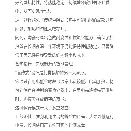
好的蓄热特性，将热能稳定、持续地释放到循环介质
中，从而实现*供热。
这一过程避免了传统电阻式加热中可能出现的局部过热
问题，加热均匀性大幅提升。
同时，陶瓷材料出色的耐腐蚀和抗氧化能力，确保了加
热管在长期高温工作环境下仍能保持性能稳定，显著降
低了因元件损耗导致的维护频率和成本。
蓄热设计：实现能源的智能管理
“蓄热式”设计是此类锅炉的另一大亮点。
它通过在用电低谷时段（通常电费较低）启动加热，将
热能储存在特制的蓄热介质中，在用电高峰或需要供热
时，再按需释放储存的热能。
这种运行模式带来了多重效益：
1. 经济性：充分利用电网的峰谷电价差，大幅降低运行
电费，长期使用可节约可观的能源成本。