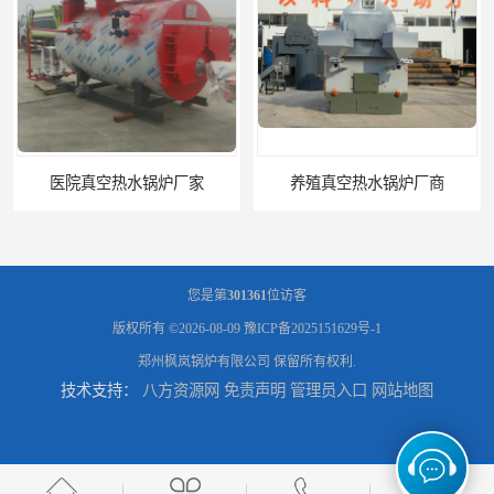
医院真空热水锅炉厂家
养殖真空热水锅炉厂商
您是第
301361
位访客
版权所有 ©2026-08-09
豫ICP备2025151629号-1
郑州枫岚锅炉有限公司
保留所有权利.
技术支持：
八方资源网
免责声明
管理员入口
网站地图
天然气真空炉厂家
湿背式真空热水锅炉厂商