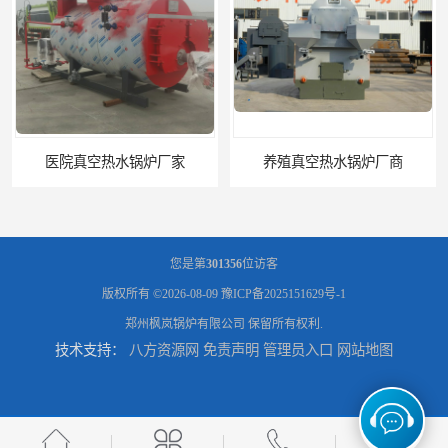
医院真空热水锅炉厂家
养殖真空热水锅炉厂商
您是第
301356
位访客
版权所有 ©2026-08-09
豫ICP备2025151629号-1
郑州枫岚锅炉有限公司
保留所有权利.
技术支持：
八方资源网
免责声明
管理员入口
网站地图
天然气真空炉厂家
湿背式真空热水锅炉厂商