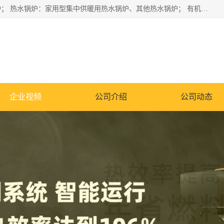
蒸汽锅炉：水管锅炉、火管锅炉、混合式锅炉、其他蒸汽锅炉； 热水锅炉：家用型集中供暖用热水锅炉、其他热水锅炉； 有机热载体锅炉； 船用蒸汽锅炉； （锅炉用辅助设备及装置）蒸汽冷凝器：表面冷凝器、混合式冷凝器、空冷式冷凝器、其他蒸汽冷凝器； 锅炉用辅助设备：节热器、蒸汽收集器、蓄能器、烟垢清除器、气体回收器、泥渣刮除器、空气预热器、其他锅炉用辅助设备；
企业视频
公司介绍
公司动态