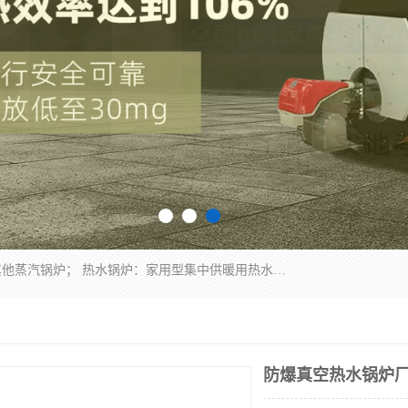
蒸汽锅炉：水管锅炉、火管锅炉、混合式锅炉、其他蒸汽锅炉； 热水锅炉：家用型集中供暖用热水锅炉、其他热水锅炉； 有机热载体锅炉； 船用蒸汽锅炉； （锅炉用辅助设备及装置）蒸汽冷凝器：表面冷凝器、混合式冷凝器、空冷式冷凝器、其他蒸汽冷凝器； 锅炉用辅助设备：节热器、蒸汽收集器、蓄能器、烟垢清除器、气体回收器、泥渣刮除器、空气预热器、其他锅炉用辅助设备；
防爆真空热水锅炉