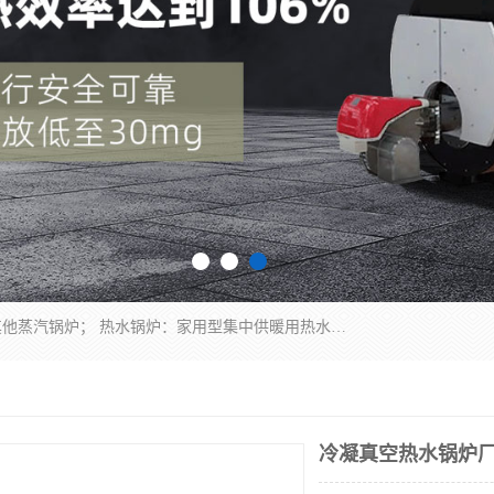
蒸汽锅炉：水管锅炉、火管锅炉、混合式锅炉、其他蒸汽锅炉； 热水锅炉：家用型集中供暖用热水锅炉、其他热水锅炉； 有机热载体锅炉； 船用蒸汽锅炉； （锅炉用辅助设备及装置）蒸汽冷凝器：表面冷凝器、混合式冷凝器、空冷式冷凝器、其他蒸汽冷凝器； 锅炉用辅助设备：节热器、蒸汽收集器、蓄能器、烟垢清除器、气体回收器、泥渣刮除器、空气预热器、其他锅炉用辅助设备；
冷凝真空热水锅炉