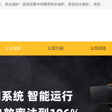
蒸汽锅炉：水管锅炉、火管锅炉、混合式锅炉、其他蒸汽锅炉； 热水锅炉：家用型集中供暖用热水锅炉、其他热水锅炉； 有机热载体锅炉； 船用蒸汽锅炉； （锅炉用辅助设备及装置）蒸汽冷凝器：表面冷凝器、混合式冷凝器、空冷式冷凝器、其他蒸汽冷凝器； 锅炉用辅助设备：节热器、蒸汽收集器、蓄能器、烟垢清除器、气体回收器、泥渣刮除器、空气预热器、其他锅炉用辅助设备；
企业视频
公司介绍
公司动态