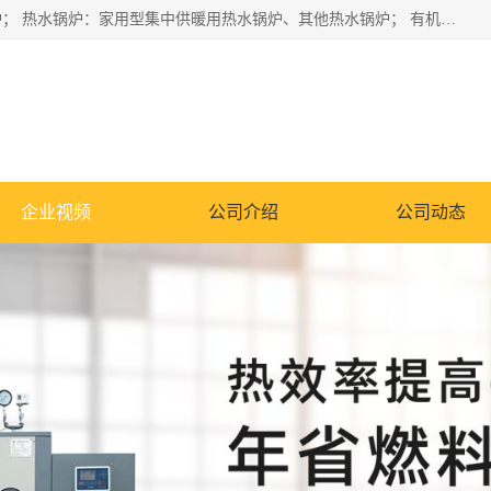
蒸汽锅炉：水管锅炉、火管锅炉、混合式锅炉、其他蒸汽锅炉； 热水锅炉：家用型集中供暖用热水锅炉、其他热水锅炉； 有机热载体锅炉； 船用蒸汽锅炉； （锅炉用辅助设备及装置）蒸汽冷凝器：表面冷凝器、混合式冷凝器、空冷式冷凝器、其他蒸汽冷凝器； 锅炉用辅助设备：节热器、蒸汽收集器、蓄能器、烟垢清除器、气体回收器、泥渣刮除器、空气预热器、其他锅炉用辅助设备；
企业视频
公司介绍
公司动态