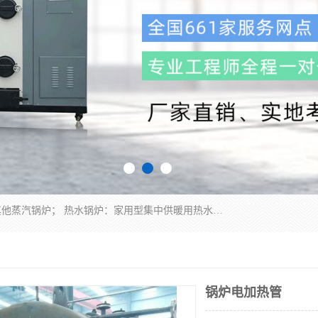
蒸汽锅炉：水管锅炉、火管锅炉、混合式锅炉、其他蒸汽锅炉； 热水锅炉：家用型集中供暖用热水锅炉、其他热水锅炉； 有机热载体锅炉； 船用蒸汽锅炉； （锅炉用辅助设备及装置）蒸汽冷凝器：表面冷凝器、混合式冷凝器、空冷式冷凝器、其他蒸汽冷凝器； 锅炉用辅助设备：节热器、蒸汽收集器、蓄能器、烟垢清除器、气体回收器、泥渣刮除器、空气预热器、其他锅炉用辅助设备；
锅炉电加热管