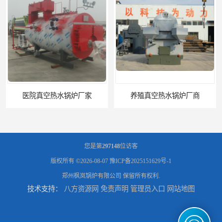
医院真空热水锅炉厂家
养殖真空热水锅炉厂商
您是第
297148
位访客
版权所有 ©2026-08-07
豫ICP备2025151629号-1
郑州枫岚锅炉有限公司
保留所有权利.
技术支持：
八方资源网
免责声明
管理员入口
网站地图
天然气真空炉厂家
湿背式真空热水锅炉厂商