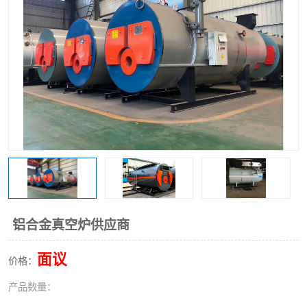
铝合金真空炉供应商
面议
价格：
产品数量：