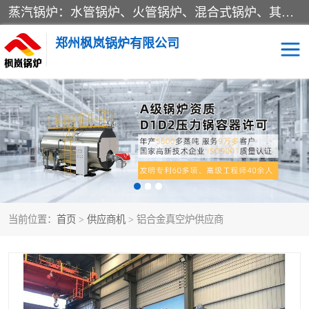
蒸汽锅炉：水管锅炉、火管锅炉、混合式锅炉、其他蒸汽锅炉； 热水锅炉：家用型集中供暖用热水锅炉、其他热水锅炉； 有机热载体锅炉； 船用蒸汽锅炉； （锅炉用辅助设备及装置）蒸汽冷凝器：表面冷凝器、混合式冷凝器、空冷式冷凝器、其他蒸汽冷凝器； 锅炉用辅助设备：节热器、蒸汽收集器、蓄能器、烟垢清除器、气体回收器、泥渣刮除器、空气预热器、其他锅炉用辅助设备；
郑州枫岚锅炉有限公司
当前位置：
首页
>
供应商机
> 铝合金真空炉供应商