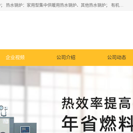
蒸汽锅炉：水管锅炉、火管锅炉、混合式锅炉、其他蒸汽锅炉； 热水锅炉：家用型集中供暖用热水锅炉、其他热水锅炉； 有机热载体锅炉； 船用蒸汽锅炉； （锅炉用辅助设备及装置）蒸汽冷凝器：表面冷凝器、混合式冷凝器、空冷式冷凝器、其他蒸汽冷凝器； 锅炉用辅助设备：节热器、蒸汽收集器、蓄能器、烟垢清除器、气体回收器、泥渣刮除器、空气预热器、其他锅炉用辅助设备；
企业视频
公司介绍
公司动态