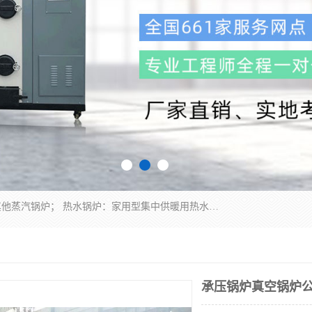
蒸汽锅炉：水管锅炉、火管锅炉、混合式锅炉、其他蒸汽锅炉； 热水锅炉：家用型集中供暖用热水锅炉、其他热水锅炉； 有机热载体锅炉； 船用蒸汽锅炉； （锅炉用辅助设备及装置）蒸汽冷凝器：表面冷凝器、混合式冷凝器、空冷式冷凝器、其他蒸汽冷凝器； 锅炉用辅助设备：节热器、蒸汽收集器、蓄能器、烟垢清除器、气体回收器、泥渣刮除器、空气预热器、其他锅炉用辅助设备；
承压锅炉真空锅炉