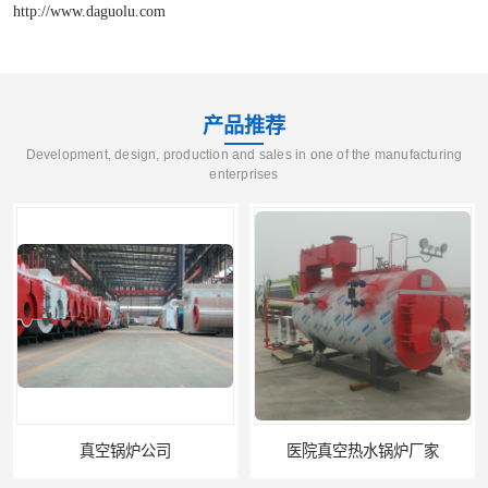
http://www.daguolu.com
产品推荐
Development, design, production and sales in one of the manufacturing
enterprises
真空锅炉公司
医院真空热水锅炉厂家