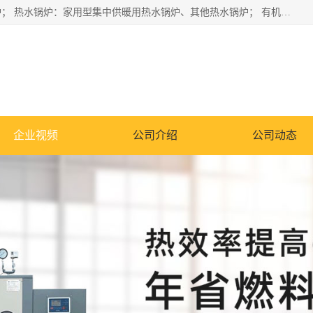
蒸汽锅炉：水管锅炉、火管锅炉、混合式锅炉、其他蒸汽锅炉； 热水锅炉：家用型集中供暖用热水锅炉、其他热水锅炉； 有机热载体锅炉； 船用蒸汽锅炉； （锅炉用辅助设备及装置）蒸汽冷凝器：表面冷凝器、混合式冷凝器、空冷式冷凝器、其他蒸汽冷凝器； 锅炉用辅助设备：节热器、蒸汽收集器、蓄能器、烟垢清除器、气体回收器、泥渣刮除器、空气预热器、其他锅炉用辅助设备；
企业视频
公司介绍
公司动态