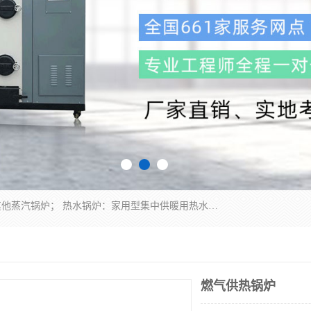
蒸汽锅炉：水管锅炉、火管锅炉、混合式锅炉、其他蒸汽锅炉； 热水锅炉：家用型集中供暖用热水锅炉、其他热水锅炉； 有机热载体锅炉； 船用蒸汽锅炉； （锅炉用辅助设备及装置）蒸汽冷凝器：表面冷凝器、混合式冷凝器、空冷式冷凝器、其他蒸汽冷凝器； 锅炉用辅助设备：节热器、蒸汽收集器、蓄能器、烟垢清除器、气体回收器、泥渣刮除器、空气预热器、其他锅炉用辅助设备；
燃气供热锅炉