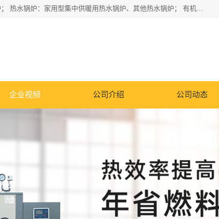
蒸汽锅炉：水管锅炉、火管锅炉、混合式锅炉、其他蒸汽锅炉； 热水锅炉：家用型集中供暖用热水锅炉、其他热水锅炉； 有机热载体锅炉； 船用蒸汽锅炉； （锅炉用辅助设备及装置）蒸汽冷凝器：表面冷凝器、混合式冷凝器、空冷式冷凝器、其他蒸汽冷凝器； 锅炉用辅助设备：节热器、蒸汽收集器、蓄能器、烟垢清除器、气体回收器、泥渣刮除器、空气预热器、其他锅炉用辅助设备；
企业视频
公司介绍
公司动态