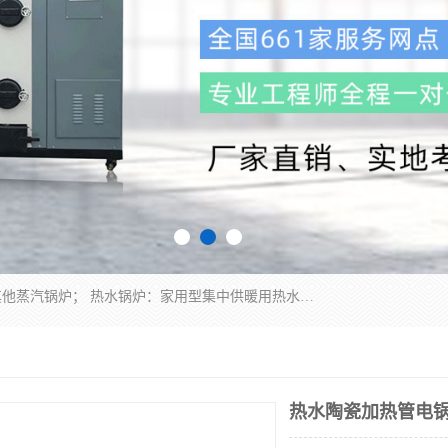
蒸汽锅炉：水管锅炉、火管锅炉、混合式锅炉、其他蒸汽锅炉； 热水锅炉：家用型集中供暖用热水锅炉、其他热水锅炉； 有机热载体锅炉； 船用蒸汽锅炉； （锅炉用辅助设备及装置）蒸汽冷凝器：表面冷凝器、混合式冷凝器、空冷式冷凝器、其他蒸汽冷凝器； 锅炉用辅助设备：节热器、蒸汽收集器、蓄能器、烟垢清除器、气体回收器、泥渣刮除器、空气预热器、其他锅炉用辅助设备；
热水陶瓷加热管电