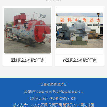
医院真空热水锅炉厂家
养殖真空热水锅炉厂商
您是第
295291
位访客
版权所有 ©2026-08-06
豫ICP备2025151629号-1
郑州枫岚锅炉有限公司
保留所有权利.
技术支持：
八方资源网
免责声明
管理员入口
网站地图