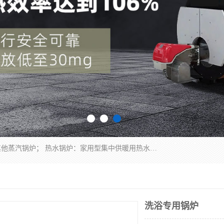
蒸汽锅炉：水管锅炉、火管锅炉、混合式锅炉、其他蒸汽锅炉； 热水锅炉：家用型集中供暖用热水锅炉、其他热水锅炉； 有机热载体锅炉； 船用蒸汽锅炉； （锅炉用辅助设备及装置）蒸汽冷凝器：表面冷凝器、混合式冷凝器、空冷式冷凝器、其他蒸汽冷凝器； 锅炉用辅助设备：节热器、蒸汽收集器、蓄能器、烟垢清除器、气体回收器、泥渣刮除器、空气预热器、其他锅炉用辅助设备；
洗浴专用锅炉