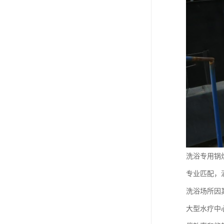
洗浴专用锅
专业匹配，
洗浴场所因
大型水疗中