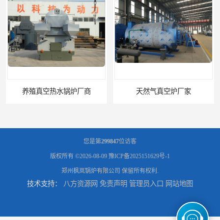
养殖真空热水锅炉厂商
天然气真空炉厂家
您是第
299847
位访客
版权所有 ©2026-08-09
豫ICP备2025151629号-1
郑州枫岚锅炉有限公司
保留所有权利.
技术支持：
八方资源网
免责声明
管理员入口
网站地图
湿背式真空热水锅炉厂商
湿背式真空炉厂家