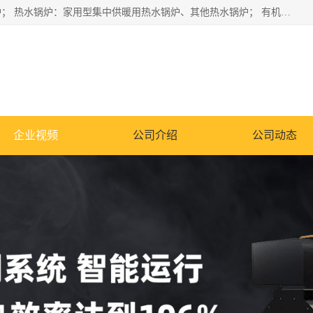
蒸汽锅炉：水管锅炉、火管锅炉、混合式锅炉、其他蒸汽锅炉； 热水锅炉：家用型集中供暖用热水锅炉、其他热水锅炉； 有机热载体锅炉； 船用蒸汽锅炉； （锅炉用辅助设备及装置）蒸汽冷凝器：表面冷凝器、混合式冷凝器、空冷式冷凝器、其他蒸汽冷凝器； 锅炉用辅助设备：节热器、蒸汽收集器、蓄能器、烟垢清除器、气体回收器、泥渣刮除器、空气预热器、其他锅炉用辅助设备；
企业视频
公司介绍
公司动态