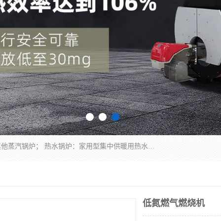
蒸汽锅炉：水管锅炉、火管锅炉、混合式锅炉、其他蒸汽锅炉； 热水锅炉：家用型集中供暖用热水锅炉、其他热水锅炉； 有机热载体锅炉； 船用蒸汽锅炉； （锅炉用辅助设备及装置）蒸汽冷凝器：表面冷凝器、混合式冷凝器、空冷式冷凝器、其他蒸汽冷凝器； 锅炉用辅助设备：节热器、蒸汽收集器、蓄能器、烟垢清除器、气体回收器、泥渣刮除器、空气预热器、其他锅炉用辅助设备；
低氮燃气燃烧机