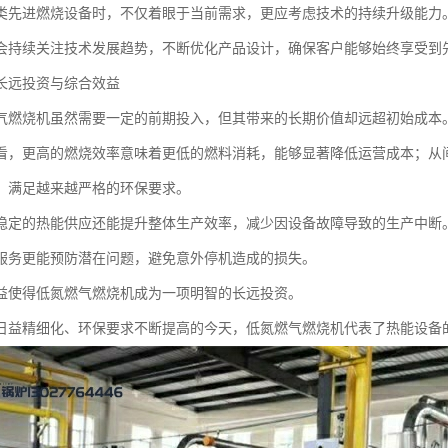
类先进燃烧设备时，不仅着眼于当前需求，更应考虑技术的持续升级能力
会持续关注技术发展趋势，不断优化产品设计，确保客户能够始终享受到
长远投资与综合效益
气燃烧机虽然需要一定的前期投入，但其带来的长期价值却远超初始成本
看，更高的燃烧效率意味着更低的燃料消耗，能够显著降低运营成本；从
，满足越来越严格的环保要求。
稳定的热能供应还能提升整体生产效率，减少因设备故障导致的生产中断
服务更能预防潜在问题，避免意外停机造成的损失。
益使得低氮燃气燃烧机成为一项明智的长远投资。
日益精细化、环保要求不断提高的今天，低氮燃气燃烧机代表了热能设备