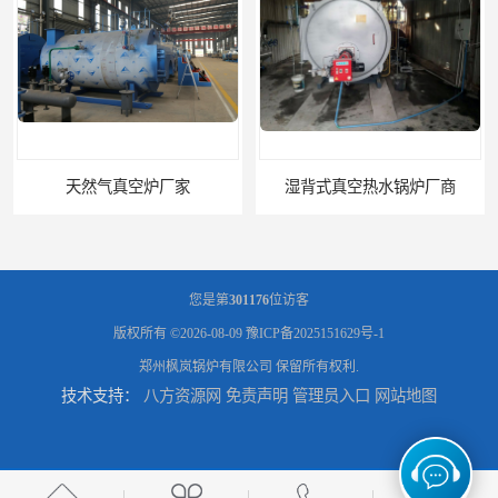
湿背式真空热水锅炉厂商
湿背式真空炉厂家
您是第
301176
位访客
版权所有 ©2026-08-09
豫ICP备2025151629号-1
郑州枫岚锅炉有限公司
保留所有权利.
技术支持：
八方资源网
免责声明
管理员入口
网站地图
燃气真空锅炉厂商
电锅炉采暖炉厂家