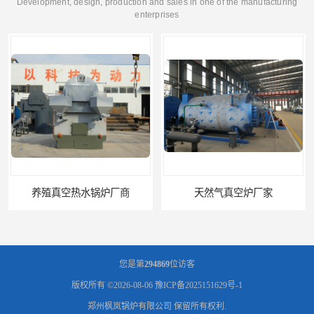
Development, design, production and sales in one of the manufacturing
enterprises
水锅炉厂商
天然气真空炉厂家
您是第
294869
位访客
版权所有 ©2026-08-06
豫ICP备2025151629号-1
郑州枫岚锅炉有限公司
保留所有权利.