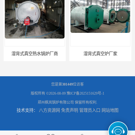
湿背式真空热水锅炉厂商
湿背式真空炉厂家
您是第
301449
位访客
版权所有 ©2026-08-09
豫ICP备2025151629号-1
郑州枫岚锅炉有限公司
保留所有权利.
技术支持：
八方资源网
免责声明
管理员入口
网站地图
燃气真空锅炉厂商
电锅炉采暖炉厂家