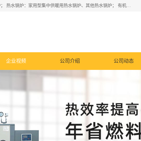
蒸汽锅炉：水管锅炉、火管锅炉、混合式锅炉、其他蒸汽锅炉； 热水锅炉：家用型集中供暖用热水锅炉、其他热水锅炉； 有机热载体锅炉； 船用蒸汽锅炉； （锅炉用辅助设备及装置）蒸汽冷凝器：表面冷凝器、混合式冷凝器、空冷式冷凝器、其他蒸汽冷凝器； 锅炉用辅助设备：节热器、蒸汽收集器、蓄能器、烟垢清除器、气体回收器、泥渣刮除器、空气预热器、其他锅炉用辅助设备；
企业视频
公司介绍
公司动态