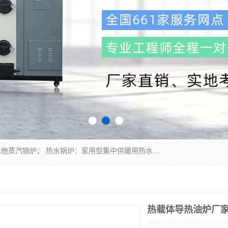
蒸汽锅炉：水管锅炉、火管锅炉、混合式锅炉、其他蒸汽锅炉； 热水锅炉：家用型集中供暖用热水锅炉、其他热水锅炉； 有机热载体锅炉； 船用蒸汽锅炉； （锅炉用辅助设备及装置）蒸汽冷凝器：表面冷凝器、混合式冷凝器、空冷式冷凝器、其他蒸汽冷凝器； 锅炉用辅助设备：节热器、蒸汽收集器、蓄能器、烟垢清除器、气体回收器、泥渣刮除器、空气预热器、其他锅炉用辅助设备；
热载体导热油炉厂