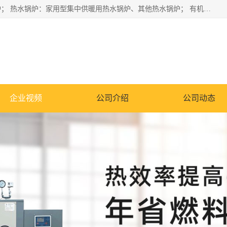
蒸汽锅炉：水管锅炉、火管锅炉、混合式锅炉、其他蒸汽锅炉； 热水锅炉：家用型集中供暖用热水锅炉、其他热水锅炉； 有机热载体锅炉； 船用蒸汽锅炉； （锅炉用辅助设备及装置）蒸汽冷凝器：表面冷凝器、混合式冷凝器、空冷式冷凝器、其他蒸汽冷凝器； 锅炉用辅助设备：节热器、蒸汽收集器、蓄能器、烟垢清除器、气体回收器、泥渣刮除器、空气预热器、其他锅炉用辅助设备；
企业视频
公司介绍
公司动态