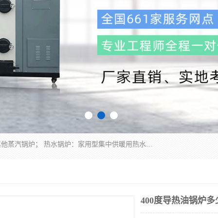
蒸汽锅炉：水管锅炉、火管锅炉、混合式锅炉、其他蒸汽锅炉； 热水锅炉：家用型集中供暖用热水锅炉、其他热水锅炉； 有机热载体锅炉； 船用蒸汽锅炉； （锅炉用辅助设备及装置）蒸汽冷凝器：表面冷凝器、混合式冷凝器、空冷式冷凝器、其他蒸汽冷凝器； 锅炉用辅助设备：节热器、蒸汽收集器、蓄能器、烟垢清除器、气体回收器、泥渣刮除器、空气预热器、其他锅炉用辅助设备；
400度导热油锅炉多