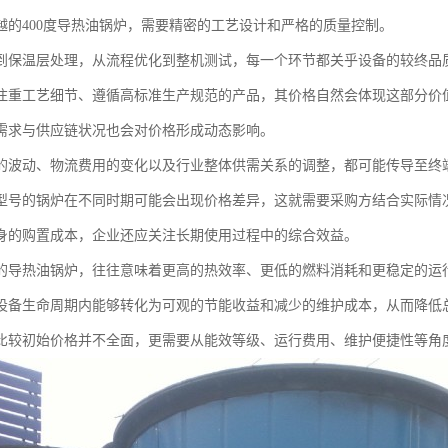
越的400度导热油锅炉，需要精密的工艺设计和严格的质量控制。
到保温层处理，从流程优化到整机测试，每一个环节都关乎设备的较终品
注重工艺细节、遵循高标准生产规范的产品，其价格自然会体现这部分价
需求与供应链状况也会对价格形成动态影响。
的波动、物流费用的变化以及行业整体供需关系的调整，都可能传导至终
型号的锅炉在不同时期可能会出现价格差异，这就需要采购方结合实际情
身的购置成本，企业还应关注长期使用过程中的综合效益。
的导热油锅炉，往往意味着更高的热效率、更低的燃料消耗和更稳定的运
设备生命周期内能够转化为可观的节能收益和减少的维护成本，从而降低
比较初始价格并不全面，更需要从能效等级、运行费用、维护便捷性等角