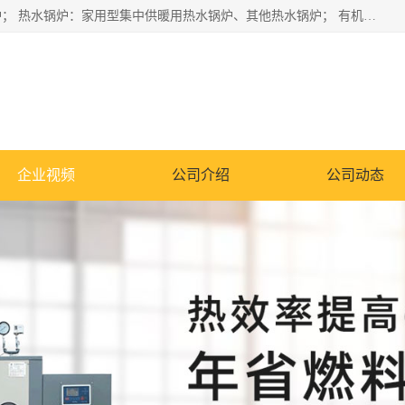
蒸汽锅炉：水管锅炉、火管锅炉、混合式锅炉、其他蒸汽锅炉； 热水锅炉：家用型集中供暖用热水锅炉、其他热水锅炉； 有机热载体锅炉； 船用蒸汽锅炉； （锅炉用辅助设备及装置）蒸汽冷凝器：表面冷凝器、混合式冷凝器、空冷式冷凝器、其他蒸汽冷凝器； 锅炉用辅助设备：节热器、蒸汽收集器、蓄能器、烟垢清除器、气体回收器、泥渣刮除器、空气预热器、其他锅炉用辅助设备；
企业视频
公司介绍
公司动态