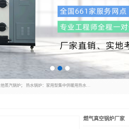
蒸汽锅炉：水管锅炉、火管锅炉、混合式锅炉、其他蒸汽锅炉； 热水锅炉：家用型集中供暖用热水锅炉、其他热水锅炉； 有机热载体锅炉； 船用蒸汽锅炉； （锅炉用辅助设备及装置）蒸汽冷凝器：表面冷凝器、混合式冷凝器、空冷式冷凝器、其他蒸汽冷凝器； 锅炉用辅助设备：节热器、蒸汽收集器、蓄能器、烟垢清除器、气体回收器、泥渣刮除器、空气预热器、其他锅炉用辅助设备；
燃气真空锅炉厂家