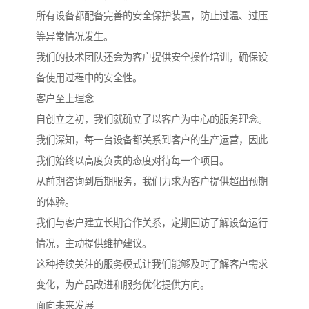
所有设备都配备完善的安全保护装置，防止过温、过压
等异常情况发生。
我们的技术团队还会为客户提供安全操作培训，确保设
备使用过程中的安全性。
客户至上理念
自创立之初，我们就确立了以客户为中心的服务理念。
我们深知，每一台设备都关系到客户的生产运营，因此
我们始终以高度负责的态度对待每一个项目。
从前期咨询到后期服务，我们力求为客户提供超出预期
的体验。
我们与客户建立长期合作关系，定期回访了解设备运行
情况，主动提供维护建议。
这种持续关注的服务模式让我们能够及时了解客户需求
变化，为产品改进和服务优化提供方向。
面向未来发展