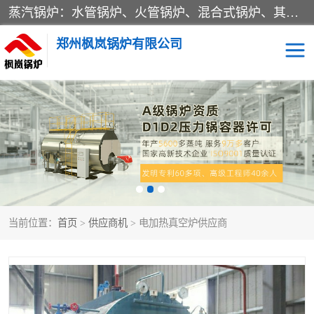
蒸汽锅炉：水管锅炉、火管锅炉、混合式锅炉、其他蒸汽锅炉； 热水锅炉：家用型集中供暖用热水锅炉、其他热水锅炉； 有机热载体锅炉； 船用蒸汽锅炉； （锅炉用辅助设备及装置）蒸汽冷凝器：表面冷凝器、混合式冷凝器、空冷式冷凝器、其他蒸汽冷凝器； 锅炉用辅助设备：节热器、蒸汽收集器、蓄能器、烟垢清除器、气体回收器、泥渣刮除器、空气预热器、其他锅炉用辅助设备；
郑州枫岚锅炉有限公司
当前位置：
首页
>
供应商机
> 电加热真空炉供应商