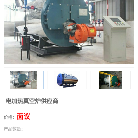
电加热真空炉供应商
面议
价格：
产品数量：