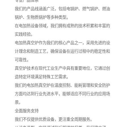
专业产品体系
我们的产品线涵盖广泛，包括电锅炉、燃气锅炉、燃油
锅炉、生物质锅炉等多种类型。
在电加热设备领域，我们拥有成熟的技术积累和丰富的
实践经验。
电加热真空炉作为我们的核心产品之一，采用先进的设
计理念和制造工艺，确保设备在运行过程中的稳定性和
可靠性。
真空炉技术在现代工业生产中具有重要地位，它通过创
造特定环境满足特殊工艺需求。
我们的电加热真空炉在温度控制、能耗管理和安全防护
方面均达到行业先进水平，能够适应不同行业的应用场
景。
全面服务支持
我们不仅提供优质设备，更注重全周期服务。