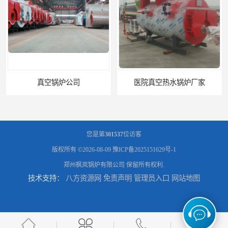
医院真空热水锅炉厂家
养殖真空热水锅炉厂商
您是第
301537
位访客
版权所有 ©2026-08-09
豫ICP备2025151629号-1
郑州枫岚锅炉有限公司
保留所有权利.
技术支持：
八方资源网
免责声明
管理员入口
网站地图
天然气真空炉厂家
湿背式真空热水锅炉厂商