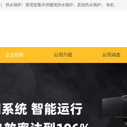
蒸汽锅炉：水管锅炉、火管锅炉、混合式锅炉、其他蒸汽锅炉； 热水锅炉：家用型集中供暖用热水锅炉、其他热水锅炉； 有机热载体锅炉； 船用蒸汽锅炉； （锅炉用辅助设备及装置）蒸汽冷凝器：表面冷凝器、混合式冷凝器、空冷式冷凝器、其他蒸汽冷凝器； 锅炉用辅助设备：节热器、蒸汽收集器、蓄能器、烟垢清除器、气体回收器、泥渣刮除器、空气预热器、其他锅炉用辅助设备；
企业视频
公司介绍
公司动态