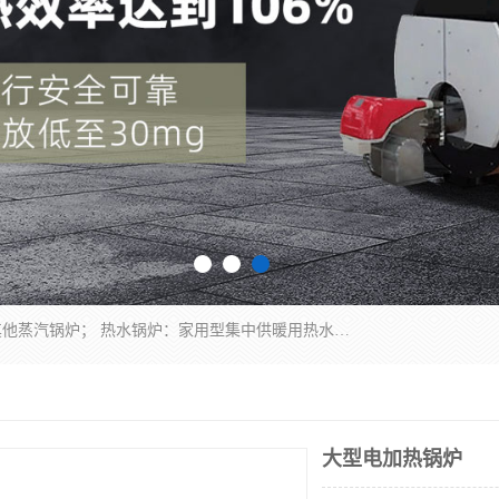
蒸汽锅炉：水管锅炉、火管锅炉、混合式锅炉、其他蒸汽锅炉； 热水锅炉：家用型集中供暖用热水锅炉、其他热水锅炉； 有机热载体锅炉； 船用蒸汽锅炉； （锅炉用辅助设备及装置）蒸汽冷凝器：表面冷凝器、混合式冷凝器、空冷式冷凝器、其他蒸汽冷凝器； 锅炉用辅助设备：节热器、蒸汽收集器、蓄能器、烟垢清除器、气体回收器、泥渣刮除器、空气预热器、其他锅炉用辅助设备；
大型电加热锅炉