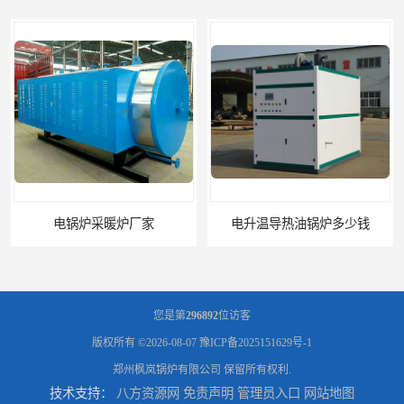
电锅炉采暖炉厂家
电升温导热油锅炉多少钱
您是第
296892
位访客
版权所有 ©2026-08-07
豫ICP备2025151629号-1
郑州枫岚锅炉有限公司
保留所有权利.
技术支持：
八方资源网
免责声明
管理员入口
网站地图