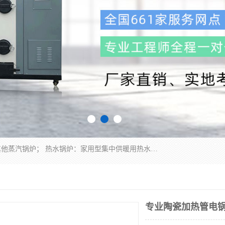
蒸汽锅炉：水管锅炉、火管锅炉、混合式锅炉、其他蒸汽锅炉； 热水锅炉：家用型集中供暖用热水锅炉、其他热水锅炉； 有机热载体锅炉； 船用蒸汽锅炉； （锅炉用辅助设备及装置）蒸汽冷凝器：表面冷凝器、混合式冷凝器、空冷式冷凝器、其他蒸汽冷凝器； 锅炉用辅助设备：节热器、蒸汽收集器、蓄能器、烟垢清除器、气体回收器、泥渣刮除器、空气预热器、其他锅炉用辅助设备；
专业陶瓷加热管电