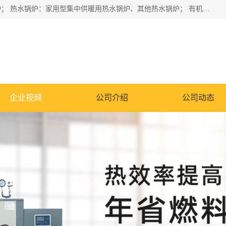
蒸汽锅炉：水管锅炉、火管锅炉、混合式锅炉、其他蒸汽锅炉； 热水锅炉：家用型集中供暖用热水锅炉、其他热水锅炉； 有机热载体锅炉； 船用蒸汽锅炉； （锅炉用辅助设备及装置）蒸汽冷凝器：表面冷凝器、混合式冷凝器、空冷式冷凝器、其他蒸汽冷凝器； 锅炉用辅助设备：节热器、蒸汽收集器、蓄能器、烟垢清除器、气体回收器、泥渣刮除器、空气预热器、其他锅炉用辅助设备；
企业视频
公司介绍
公司动态