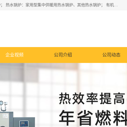
蒸汽锅炉：水管锅炉、火管锅炉、混合式锅炉、其他蒸汽锅炉； 热水锅炉：家用型集中供暖用热水锅炉、其他热水锅炉； 有机热载体锅炉； 船用蒸汽锅炉； （锅炉用辅助设备及装置）蒸汽冷凝器：表面冷凝器、混合式冷凝器、空冷式冷凝器、其他蒸汽冷凝器； 锅炉用辅助设备：节热器、蒸汽收集器、蓄能器、烟垢清除器、气体回收器、泥渣刮除器、空气预热器、其他锅炉用辅助设备；
企业视频
公司介绍
公司动态