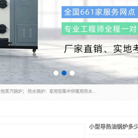
蒸汽锅炉：水管锅炉、火管锅炉、混合式锅炉、其他蒸汽锅炉； 热水锅炉：家用型集中供暖用热水锅炉、其他热水锅炉； 有机热载体锅炉； 船用蒸汽锅炉； （锅炉用辅助设备及装置）蒸汽冷凝器：表面冷凝器、混合式冷凝器、空冷式冷凝器、其他蒸汽冷凝器； 锅炉用辅助设备：节热器、蒸汽收集器、蓄能器、烟垢清除器、气体回收器、泥渣刮除器、空气预热器、其他锅炉用辅助设备；
小型导热油锅炉多