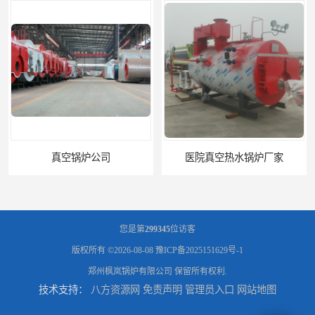
医院真空热水锅炉厂家
您是第
299345
位访客
版权所有 ©2026-08-08
豫ICP备2025151629号-1
郑州枫岚锅炉有限公司
保留所有权利.
技术支持：
八方资源网
免责声明
管理员入口
网站地图