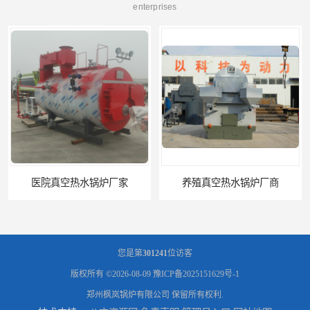
enterprises
养殖真空热水锅炉厂商
您是第
301241
位访客
版权所有 ©2026-08-09
豫ICP备2025151629号-1
郑州枫岚锅炉有限公司
保留所有权利.