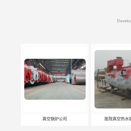
Develop
司
医院真空热水锅炉厂家
养殖真空热