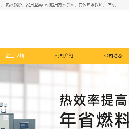
蒸汽锅炉：水管锅炉、火管锅炉、混合式锅炉、其他蒸汽锅炉； 热水锅炉：家用型集中供暖用热水锅炉、其他热水锅炉； 有机热载体锅炉； 船用蒸汽锅炉； （锅炉用辅助设备及装置）蒸汽冷凝器：表面冷凝器、混合式冷凝器、空冷式冷凝器、其他蒸汽冷凝器； 锅炉用辅助设备：节热器、蒸汽收集器、蓄能器、烟垢清除器、气体回收器、泥渣刮除器、空气预热器、其他锅炉用辅助设备；
企业视频
公司介绍
公司动态