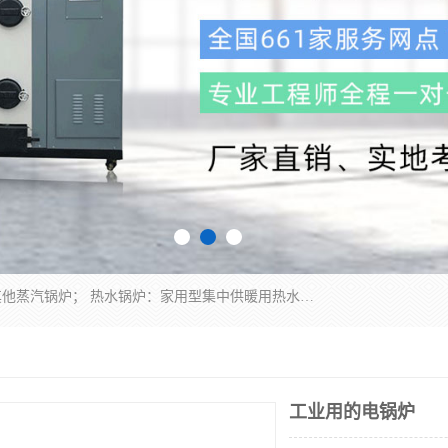
蒸汽锅炉：水管锅炉、火管锅炉、混合式锅炉、其他蒸汽锅炉； 热水锅炉：家用型集中供暖用热水锅炉、其他热水锅炉； 有机热载体锅炉； 船用蒸汽锅炉； （锅炉用辅助设备及装置）蒸汽冷凝器：表面冷凝器、混合式冷凝器、空冷式冷凝器、其他蒸汽冷凝器； 锅炉用辅助设备：节热器、蒸汽收集器、蓄能器、烟垢清除器、气体回收器、泥渣刮除器、空气预热器、其他锅炉用辅助设备；
工业用的电锅炉